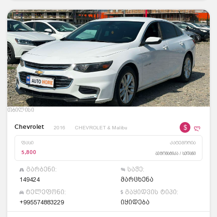
თბილისი
$
ლ
Chevrolet
2016
CHEVROLET & Malibu
ფასი
კატეგორია
5,800
ავტომატიკა / სედანი
გარბენი:
საჭე:
149424
მარცხენა
ტელეფონი:
გაყიდვის ტიპი:
+995574883229
იყიდება