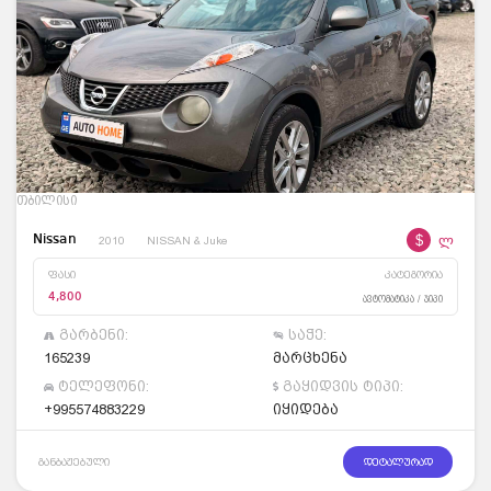
თბილისი
$
ლ
Nissan
2010
NISSAN & Juke
ფასი
კატეგორია
4,800
ავტომატიკა / ჯიპი
გარბენი:
საჭე:
165239
მარცხენა
ტელეფონი:
გაყიდვის ტიპი:
+995574883229
იყიდება
განბაჟებული
დეტალურად