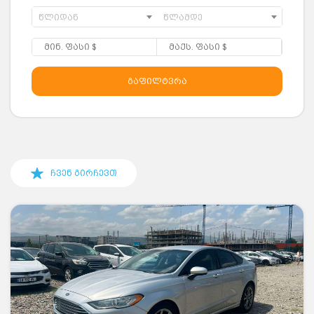
წლიდან
წლამდე
გაფილტვრა
ჩვენ გირჩევთ