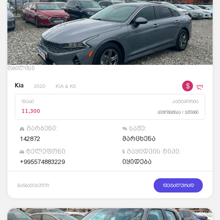
თბილისი
$
ლ
Kia
2020
KIA & K5
ფასი
კატეგორია
11,300
ავტომატიკა / სედანი
გარბენი:
საჭე:
142872
მარცხენა
ტელეფონი:
გაყიდვის ტიპი:
+995574883229
იყიდება
განბაჟებული
დეტალურად