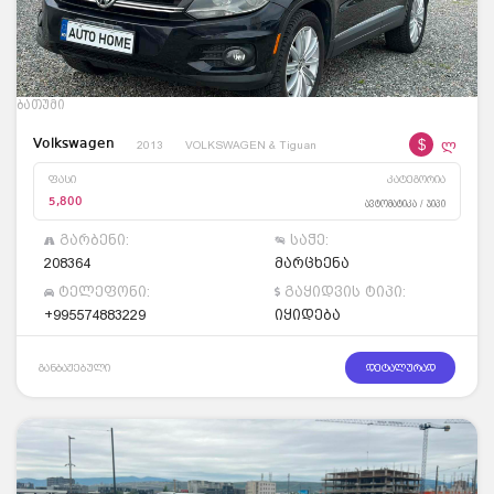
ბათუმი
$
ლ
Volkswagen
2013
VOLKSWAGEN & Tiguan
ფასი
კატეგორია
5,800
ავტომატიკა / ჯიპი
გარბენი:
საჭე:
208364
მარცხენა
ტელეფონი:
გაყიდვის ტიპი:
+995574883229
იყიდება
განბაჟებული
დეტალურად