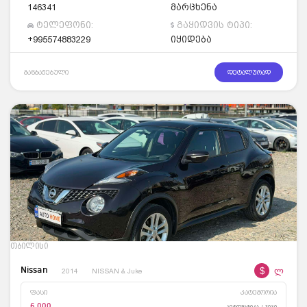
146341
მარცხენა
ტელეფონი:
გაყიდვის ტიპი:
+995574883229
იყიდება
განბაჟებული
დეტალურად
თბილისი
$
ლ
Nissan
2014
NISSAN & Juke
ფასი
კატეგორია
6,000