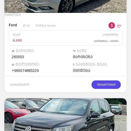
თბილისი
$
ლ
Ford
2016
FORD & fusion
ფასი
კატეგორია
6,500
ავტომატიკა / სედანი
გარბენი:
საჭე:
260553
მარცხენა
ტელეფონი:
გაყიდვის ტიპი:
+995574883229
იყიდება
განბაჟებული
დეტალურად