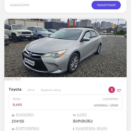
განბაჟებული
დეტალურად
თბილისი
$
ლ
Toyota
2014
Toyota & camry
ფასი
კატეგორია
8,500
ავტომატიკა / სედანი
გარბენი:
საჭე:
234155
მარცხენა
ტელეფონი:
გაყიდვის ტიპი: