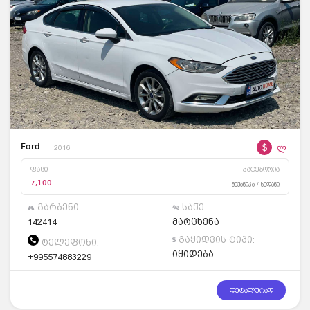
$
ლ
Ford
2016
ფასი
კატეგორია
7,100
მექანიკა / სედანი
გარბენი:
საჭე:
142414
მარცხენა
გაყიდვის ტიპი:
ტელეფონი:
იყიდება
+995574883229
დეტალურად