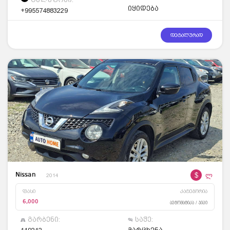
იყიდება
+995574883229
დეტალურად
$
ლ
Nissan
2014
ფასი
კატეგორია
6,000
ავტომატიკა / ჯიპი
გარბენი:
საჭე: