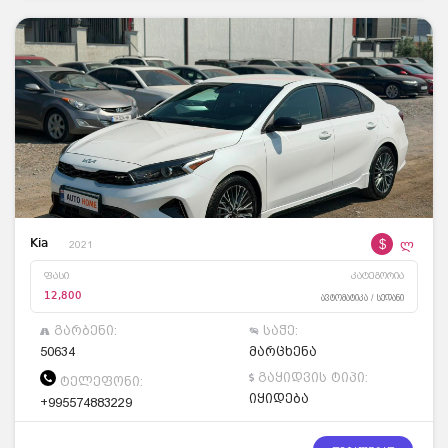
$
ლ
Kia
2021
ფასი
კატეგორია
12,800
ავტომატიკა / სედანი
გარბენი:
საჭე:
50634
მარცხენა
გაყიდვის ტიპი:
ტელეფონი:
იყიდება
+995574883229