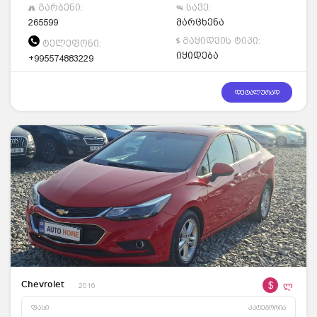
გარბენი:
საჭე:
265599
მარცხენა
გაყიდვის ტიპი:
ტელეფონი:
იყიდება
+995574883229
დეტალურად
$
ლ
Chevrolet
2016
ფასი
კატეგორია