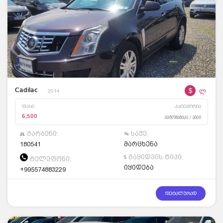
$
ლ
Cadilac
2014
ფასი
კატეგორია
6,500
ავტომატიკა / ჯიპი
გარბენი:
საჭე:
180541
მარცხენა
გაყიდვის ტიპი:
ტელეფონი:
იყიდება
+995574883229
დეტალურად