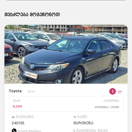
შეიძლება მოგეწონოთ
$
ლ
Toyota
2014
ფასი
კატეგორია
6,500
ავტომატიკა / სედანი
გარბენი:
საჭე:
240155
მარცხენა
გაყიდვის ტიპი:
ტელეფონი: