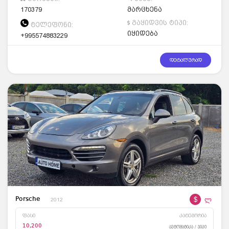
170379
მარცხენა
გაყიდვის ტიპი:
ტელეფონი:
იყიდება
+995574883229
დეტალურად
$
ლ
Porsche
2012
ფასი
კატეგორია
10,200
ავტომატიკა / ჯიპი