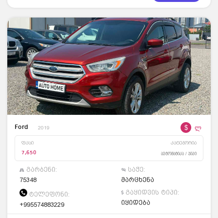
$
ლ
Ford
2019
ფასი
კატეგორია
7,650
ავტომატიკა / ჯიპი
გარბენი:
საჭე:
75348
მარცხენა
გაყიდვის ტიპი:
ტელეფონი:
იყიდება
+995574883229