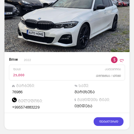
$
ლ
Bmw
2022
ფასი
კატეგორია
25,000
ავტომატიკა / სედანი
გარბენი:
საჭე:
76986
მარცხენა
გაყიდვის ტიპი:
ტელეფონი:
იყიდება
+995574883229
დეტალურად