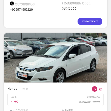
გაყიდვის ტიპი:
ტელეფონი:
იყიდება
+995574883229
დეტალურად
$
ლ
Honda
2013
ფასი
კატეგორია
4,700
ავტომატიკა / ჰეჩბექი
გარბენი:
საჭე: