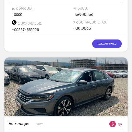
გარბენი:
საჭე:
10000
მარცხენა
გაყიდვის ტიპი:
ტელეფონი:
იყიდება
+995574883229
დეტალურად
$
ლ
Volkswagen
2021