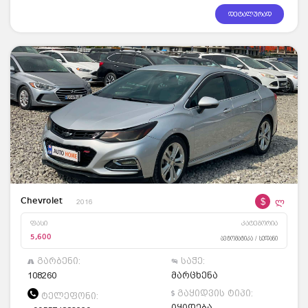
დეტალურად
$
ლ
Chevrolet
2016
ფასი
კატეგორია
5,600
ავტომატიკა / სედანი
გარბენი:
საჭე:
108260
მარცხენა
გაყიდვის ტიპი:
ტელეფონი:
იყიდება