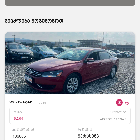
შეიძლება მოგეწონოთ
$
ლ
Volkswagen
2015
ფასი
კატეგორია
6,200
ავტომატიკა / სედანი
გარბენი:
საჭე:
136005
მარცხენა