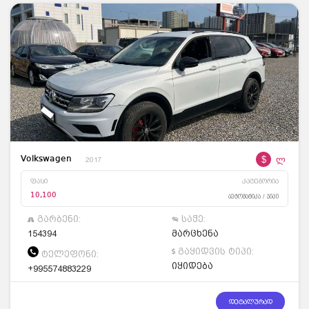
$
ლ
Volkswagen
2017
ფასი
კატეგორია
10,100
ავტომატიკა / ჯიპი
გარბენი:
საჭე:
154394
მარცხენა
გაყიდვის ტიპი:
ტელეფონი:
იყიდება
+995574883229
დეტალურად