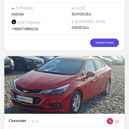
გარბენი:
საჭე:
265599
მარცხენა
გაყიდვის ტიპი:
ტელეფონი:
იყიდება
+995574883229
დეტალურად
$
ლ
Chevrolet
2016