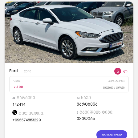
$
ლ
Ford
2016
ფასი
კატეგორია
7,100
მექანიკა / სედანი
გარბენი:
საჭე:
142414
მარცხენა
გაყიდვის ტიპი:
ტელეფონი:
იყიდება
+995574883229
დეტალურად