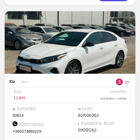
$
ლ
Kia
2021
ფასი
კატეგორია
12,800
ავტომატიკა / სედანი
გარბენი:
საჭე:
50634
მარცხენა
გაყიდვის ტიპი:
ტელეფონი:
იყიდება
+995574883229