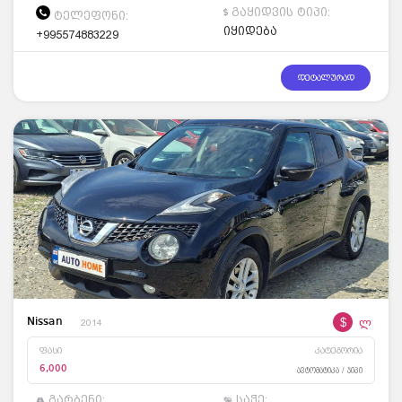
გაყიდვის ტიპი:
ტელეფონი:
იყიდება
+995574883229
დეტალურად
$
ლ
Nissan
2014
ფასი
კატეგორია
6,000
ავტომატიკა / ჯიპი
გარბენი:
საჭე: