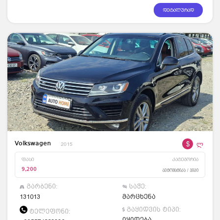
დეტალურად
$
ლ
Volkswagen
2015
ფასი
კატეგორია
9,200
ავტომატიკა / ჯიპი
გარბენი:
საჭე:
131013
მარცხენა
გაყიდვის ტიპი:
ტელეფონი:
იყიდება