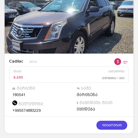
$
ლ
Cadilac
2014
ფასი
კატეგორია
6,500
ავტომატიკა / ჯიპი
გარბენი:
საჭე:
180541
მარცხენა
გაყიდვის ტიპი:
ტელეფონი:
იყიდება
+995574883229
დეტალურად