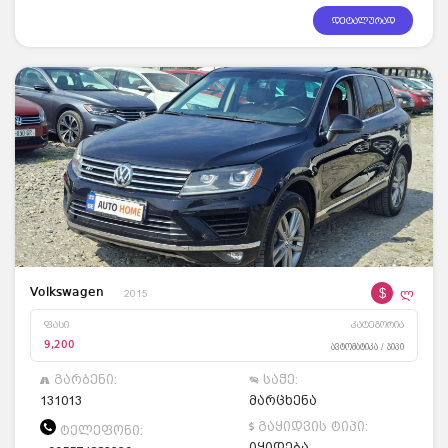
დეტალურად
$
ლ
Volkswagen
2015
ფასი
კატეგორია
9,200
ავტომატიკა / ჯიპი
გარბენი:
საჭე:
131013
მარცხენა
გაყიდვის ტიპი:
ტელეფონი:
იყიდება