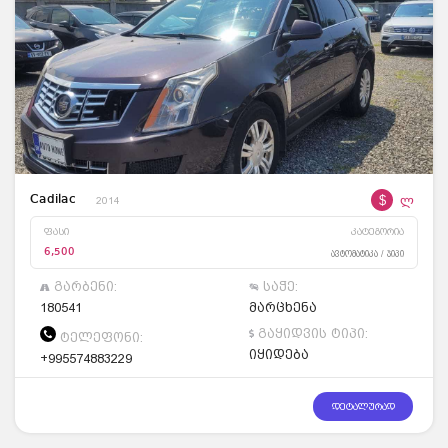
$
ლ
Cadilac
2014
ფასი
კატეგორია
6,500
ავტომატიკა / ჯიპი
გარბენი:
საჭე:
180541
მარცხენა
გაყიდვის ტიპი:
ტელეფონი:
იყიდება
+995574883229
დეტალურად