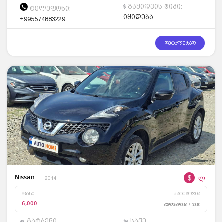
გაყიდვის ტიპი:
ტელეფონი:
იყიდება
+995574883229
დეტალურად
$
ლ
Nissan
2014
ფასი
კატეგორია
6,000
ავტომატიკა / ჯიპი
გარბენი:
საჭე: