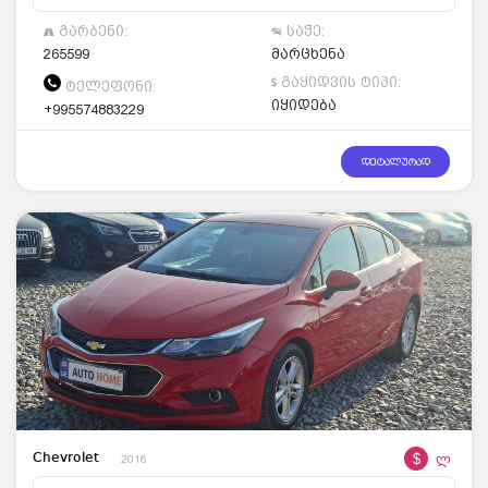
გარბენი:
საჭე:
265599
მარცხენა
გაყიდვის ტიპი:
ტელეფონი:
იყიდება
+995574883229
დეტალურად
$
ლ
Chevrolet
2016