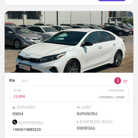
$
ლ
Kia
2021
ფასი
კატეგორია
12,800
ავტომატიკა / სედანი
გარბენი:
საჭე:
50634
მარცხენა
გაყიდვის ტიპი:
ტელეფონი:
იყიდება
+995574883229