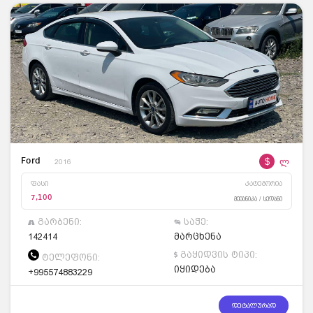
$
ლ
Ford
2016
ფასი
კატეგორია
7,100
მექანიკა / სედანი
გარბენი:
საჭე:
142414
მარცხენა
გაყიდვის ტიპი:
ტელეფონი:
იყიდება
+995574883229
დეტალურად