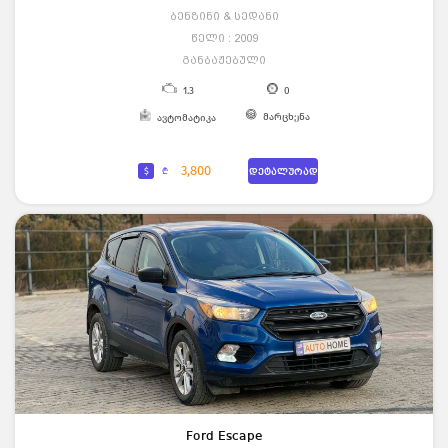
ბენზინი & სედანი
წელი : 2009
განბაჟებული
1.3
0
მარცხენა
ავტომატიკა
3,800
$
₾
დეტალურად
Ford Escape