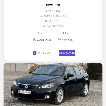
BWM 320
BMW & 320
ბენზინი & სედანი
წელი : 2015
განბაჟებული
2.0
0
მარცხენა
ავტომატიკა
8,300
$
₾
დეტალურად