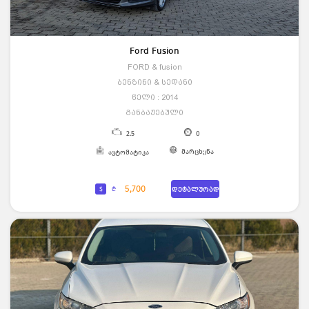
Ford Fusion
FORD & fusion
ბენზინი & სედანი
წელი : 2014
განბაჟებული
2.5
0
მარცხენა
ავტომატიკა
5,700
$
₾
დეტალურად