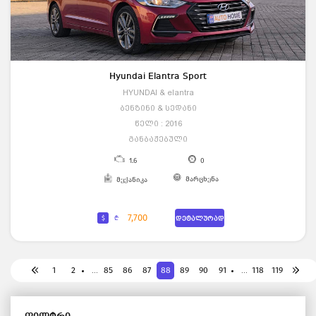
Hyundai Elantra Sport
HYUNDAI & elantra
ბენზინი & სედანი
წელი : 2016
განბაჟებული
1.6
0
მარცხენა
მექანიკა
7,700
$
₾
დეტალურად
1
2
85
86
87
88
89
90
91
118
119
...
...