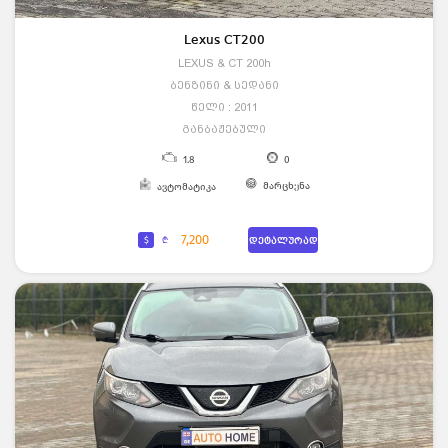
Lexus CT200
LEXUS & CT 200h
ბენზინი & სედანი
წელი : 2011
განბაჟებული
1.8
0
მარცხენა
ავტომატიკა
7,200
$
₾
დეტალურად