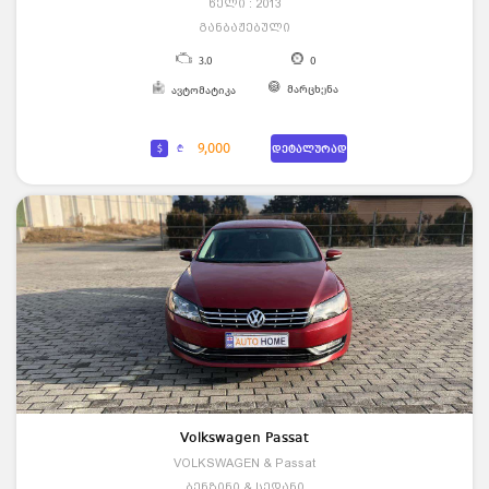
წელი : 2013
განბაჟებული
3.0
0
მარცხენა
ავტომატიკა
9,000
$
₾
დეტალურად
Volkswagen Passat
VOLKSWAGEN & Passat
ბენზინი & სედანი