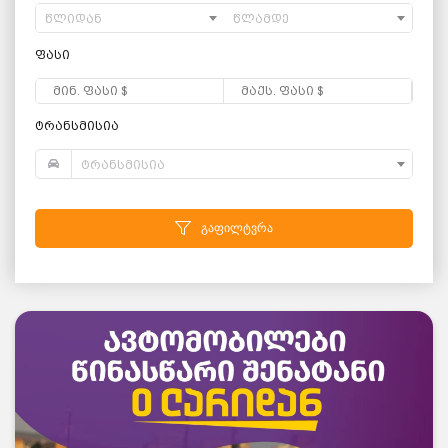
წლიდან
წლამდე
ფასი
ტრანსმისია
ტრანსმისია
გაფილტვრა