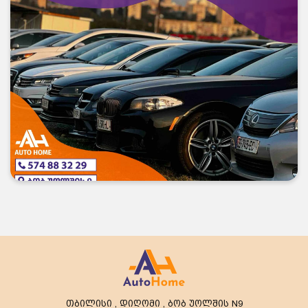
თბილისი , დიღომი , ბობ უოლშის N9