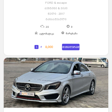
FORD & escape
ბენზინი & ჯიპი
წელი : 2017
განბაჟებული
2.5
0
მარცხენა
ავტომატიკა
8,000
$
₾
დეტალურად