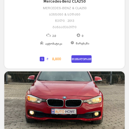
Mercedes-Benz CLA250
MERCEDES-BENZ & CLA250
ბენზინი & სედანი
წელი : 2013
განბაჟებული
2.0
0
მარცხენა
ავტომატიკა
8,800
$
₾
დეტალურად