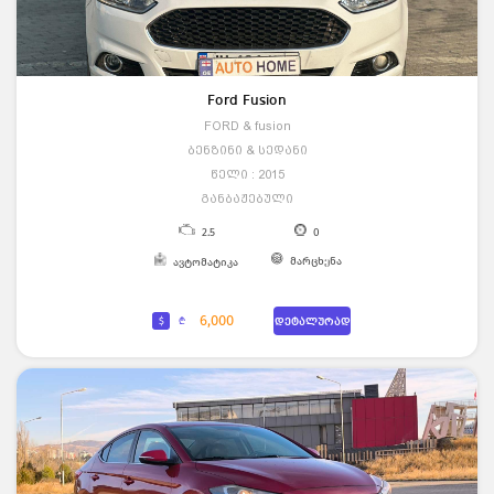
Ford Fusion
FORD & fusion
ბენზინი & სედანი
წელი : 2015
განბაჟებული
2.5
0
მარცხენა
ავტომატიკა
6,000
$
₾
დეტალურად