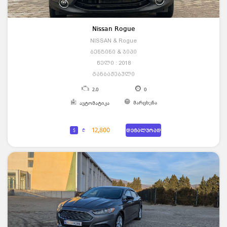
Nissan Rogue
NISSAN & Rogue
ბენზინი & ჯიპი
წელი : 2018
განბაჟებული
2.0
0
მარცხენა
ავტომატიკა
12,800
$
₾
დეტალურად