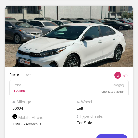
$
ლ
Forte
2021
Price
Category
12,800
Automatic / Sedan
Mileage:
Wheel:
50634
Left
Type of sale:
Mobile Phone:
For Sale
+995574883229