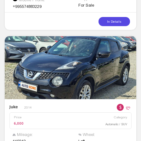
For Sale
+995574883229
In Details
$
ლ
Juke
2014
Price
Category
6,000
Automatic / SUV
Mileage:
Wheel: