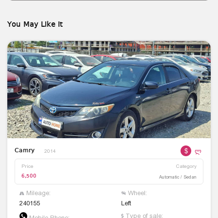
You May Like It
$
ლ
Camry
2014
Price
Category
6,500
Automatic / Sedan
Mileage:
Wheel:
240155
Left
Type of sale:
Mobile Phone: