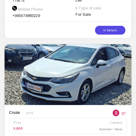
119212
Left
Type of sale:
Mobile Phone:
For Sale
+995574883229
In Details
$
ლ
Cruze
2016
Price
Category
5,800
Automatic / Sedan