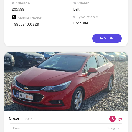
Mileage:
Wheel:
265599
Left
Type of sale:
Mobile Phone:
For Sale
+995574883229
In Details
$
ლ
Cruze
2016
Price
Category