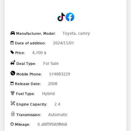
Toyota, camry
Manufacturer, Model:
2024/11/07
Date of addition:
4,700 $
Price:
For Sale
Deal Type:
574883229
Mobile Phone:
2008
Release Date:
Hybrid
Fuel Type:
2.4
Engine Capacity:
Automatic
Transmission:
0 კილომეტრი
Mileage: