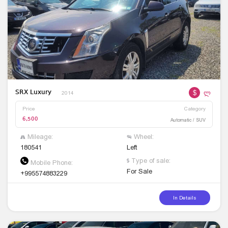
$
ლ
SRX Luxury
2014
Price
Category
6,500
Automatic / SUV
Mileage:
Wheel:
180541
Left
Type of sale:
Mobile Phone:
For Sale
+995574883229
In Details