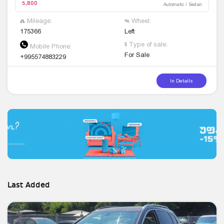
5,800
Automatic / Sedan
Mileage:
Wheel:
175366
Left
Type of sale:
Mobile Phone:
For Sale
+995574883229
In Details
Last Added