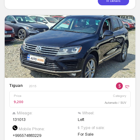
In Details
$
ლ
Tiguan
2015
Price
Category
9,200
Automatic / SUV
Mileage:
Wheel:
131013
Left
Type of sale:
Mobile Phone:
For Sale
+995574883229