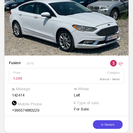
$
ლ
Fusion
2016
Price
Category
7,100
Manual / Sedan
Mileage:
Wheel:
142414
Left
Type of sale:
Mobile Phone:
For Sale
+995574883229
In Details