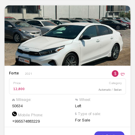
$
ლ
Forte
2021
Price
Category
12,800
Automatic / Sedan
Mileage:
Wheel:
50634
Left
Type of sale:
Mobile Phone:
For Sale
+995574883229