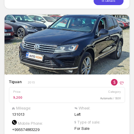
In Details
$
ლ
Tiguan
2015
Price
Category
9,200
Automatic / SUV
Mileage:
Wheel:
131013
Left
Type of sale:
Mobile Phone:
For Sale
+995574883229