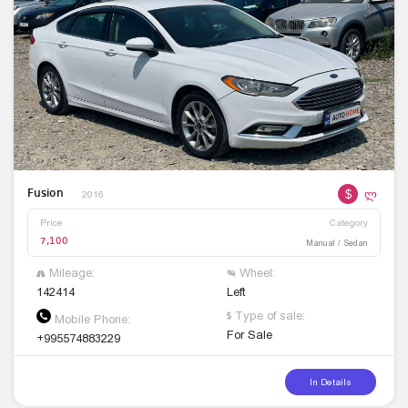
$
ლ
Fusion
2016
Price
Category
7,100
Manual / Sedan
Mileage:
Wheel:
142414
Left
Type of sale:
Mobile Phone:
For Sale
+995574883229
In Details