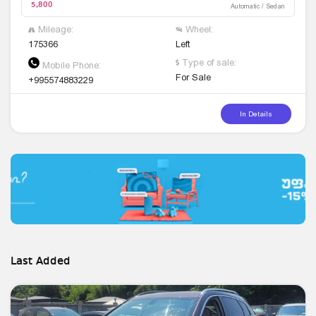
5,800
Automatic / Sedan
Mileage:
Wheel:
175366
Left
Type of sale:
Mobile Phone:
For Sale
+995574883229
In Details
Last Added