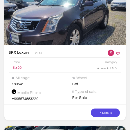
$
ლ
SRX Luxury
2014
Price
Category
6,500
Automatic / SUV
Mileage:
Wheel:
180541
Left
Type of sale:
Mobile Phone:
For Sale
+995574883229
In Details