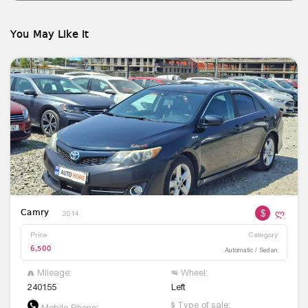
You May Like It
$
ლ
Camry
2014
Price
Category
6,500
Automatic / Sedan
Mileage:
Wheel:
240155
Left
Type of sale:
Mobile Phone: