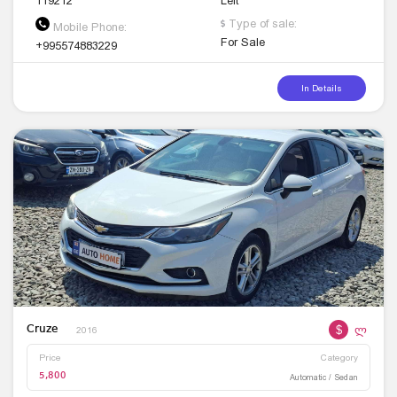
119212
Left
Type of sale:
Mobile Phone:
For Sale
+995574883229
In Details
$
ლ
Cruze
2016
Price
Category
5,800
Automatic / Sedan