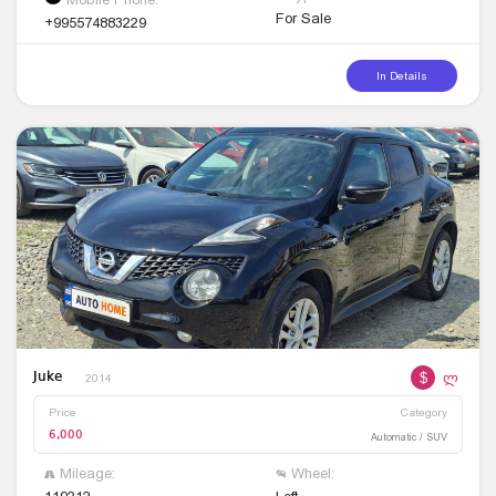
For Sale
+995574883229
In Details
$
ლ
Juke
2014
Price
Category
6,000
Automatic / SUV
Mileage:
Wheel: