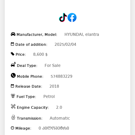
HYUNDAI, elantra
Manufacturer, Model:
2025/02/04
Date of addition:
8,600 $
Price:
For Sale
Deal Type:
574883229
Mobile Phone:
2018
Release Date:
Petrol
Fuel Type:
2.0
Engine Capacity:
Automatic
Transmission:
0 კილომეტრი
Mileage: