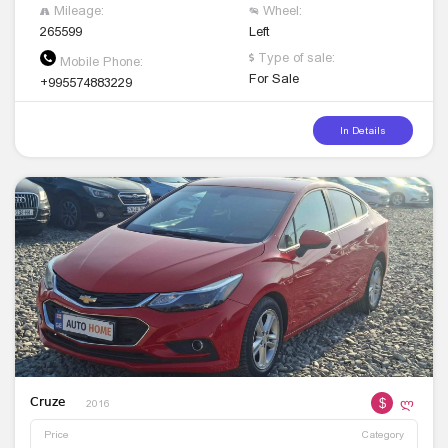
Mileage:
Wheel:
265599
Left
Type of sale:
Mobile Phone:
For Sale
+995574883229
In Details
$
ლ
Cruze
2016
Price
Category