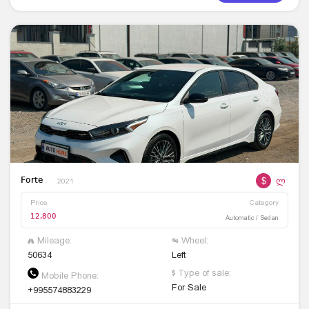
$
ლ
Forte
2021
Price
Category
12,800
Automatic / Sedan
Mileage:
Wheel:
50634
Left
Type of sale:
Mobile Phone:
For Sale
+995574883229