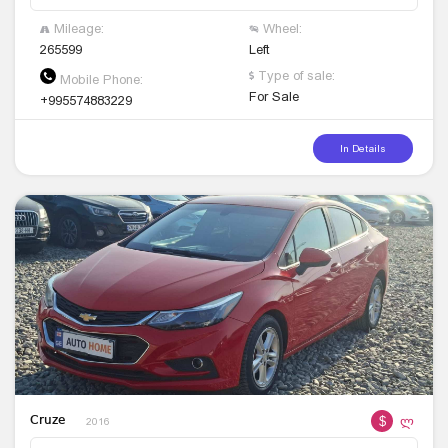
Mileage:
Wheel:
265599
Left
Type of sale:
Mobile Phone:
For Sale
+995574883229
In Details
$
ლ
Cruze
2016