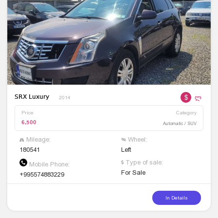
$
ლ
SRX Luxury
2014
Price
Category
6,500
Automatic / SUV
Mileage:
Wheel:
180541
Left
Type of sale:
Mobile Phone:
For Sale
+995574883229
In Details