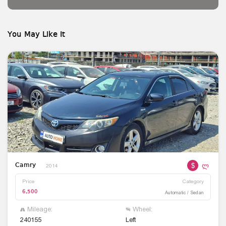
You May Like It
$
ლ
Camry
2014
Price
Category
6,500
Automatic / Sedan
Mileage:
Wheel:
240155
Left