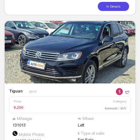
In Details
$
ლ
Tiguan
2015
Price
Category
9,200
Automatic / SUV
Mileage:
Wheel:
131013
Left
Type of sale:
Mobile Phone:
For Sale