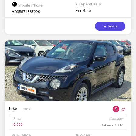
Type of sale:
Mobile Phone:
For Sale
+995574883229
In Details
$
ლ
Juke
2014
Price
Category
6,000
Automatic / SUV
Mileage:
Wheel: