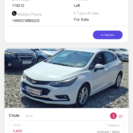
119212
Left
Type of sale:
Mobile Phone:
For Sale
+995574883229
In Details
$
ლ
Cruze
2016
Price
Category
5,800
Automatic / Sedan