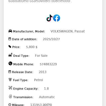
ნებისმიერი საკრედიტო ისტორიით .
VOLKSWAGEN, Passat
Manufacturer, Model:
2025/10/27
Date of addition:
5,800 $
Price:
For Sale
Deal Type:
574883229
Mobile Phone:
2013
Release Date:
Petrol
Fuel Type:
1.8
Engine Capacity:
Automatic
Transmission:
131953 მილი
Mileage: