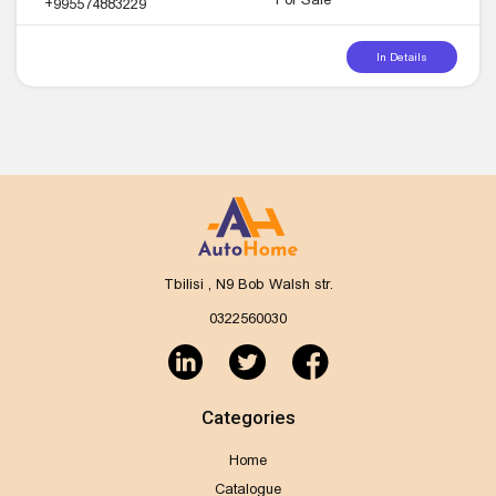
+995574883229
In Details
Tbilisi , N9 Bob Walsh str.
0322560030
Categories
Home
Catalogue