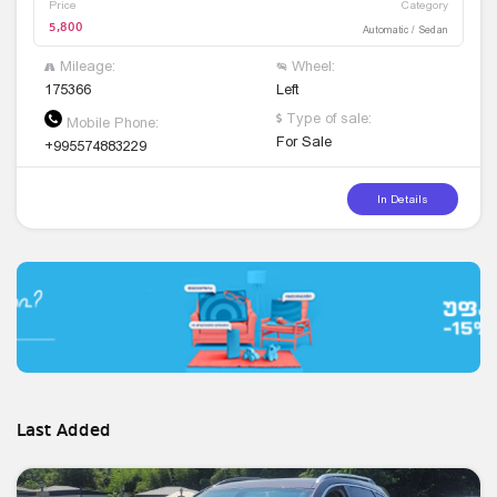
Price
Category
5,800
Automatic / Sedan
Mileage:
Wheel:
175366
Left
Type of sale:
Mobile Phone:
For Sale
+995574883229
In Details
Last Added