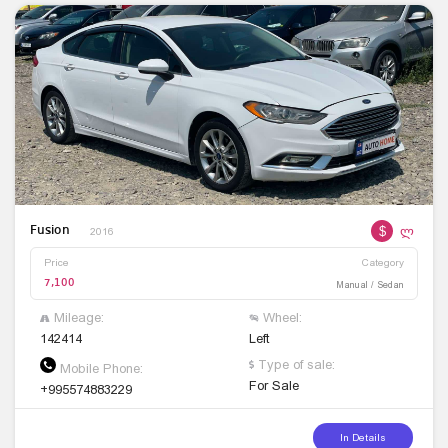
$
ლ
Fusion
2016
Price
Category
7,100
Manual / Sedan
Mileage:
Wheel:
142414
Left
Type of sale:
Mobile Phone:
For Sale
+995574883229
In Details