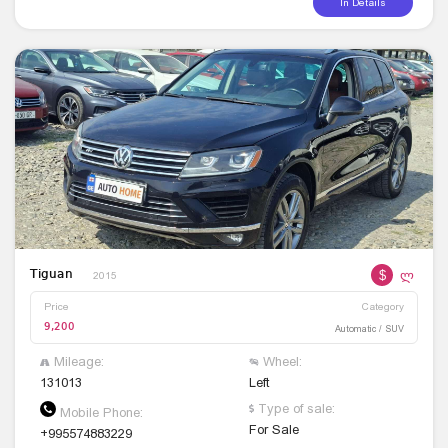
In Details
$
ლ
Tiguan
2015
Price
Category
9,200
Automatic / SUV
Mileage:
Wheel:
131013
Left
Type of sale:
Mobile Phone:
For Sale
+995574883229