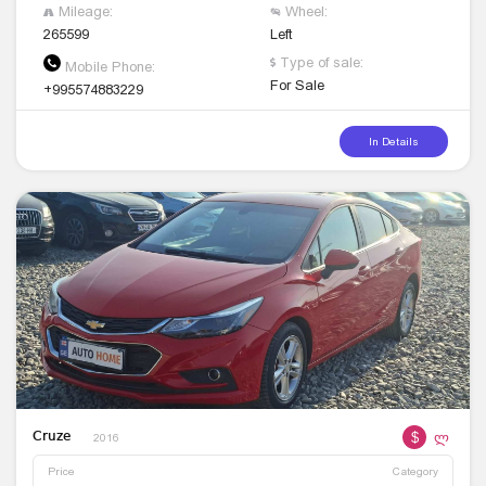
Mileage:
Wheel:
265599
Left
Type of sale:
Mobile Phone:
For Sale
+995574883229
In Details
$
ლ
Cruze
2016
Price
Category