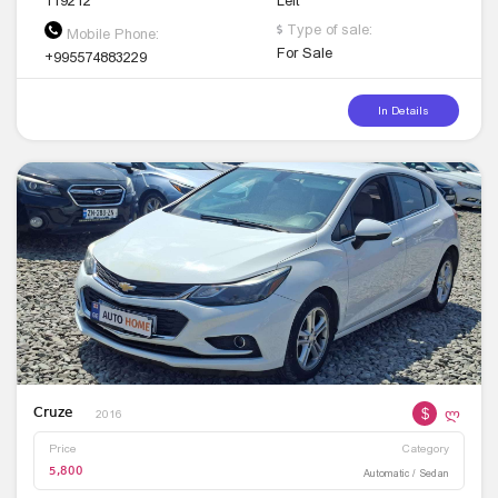
119212
Left
Type of sale:
Mobile Phone:
For Sale
+995574883229
In Details
$
ლ
Cruze
2016
Price
Category
5,800
Automatic / Sedan