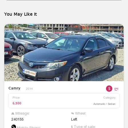
You May Like It
$
ლ
Camry
2014
Price
Category
6,500
Automatic / Sedan
Mileage:
Wheel:
240155
Left
Type of sale:
Mobile Phone: