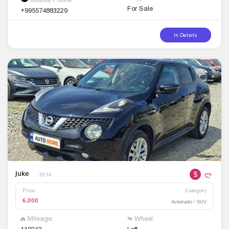
For Sale
+995574883229
In Details
$
ლ
Juke
2014
Price
Category
6,000
Automatic / SUV
Mileage:
Wheel: