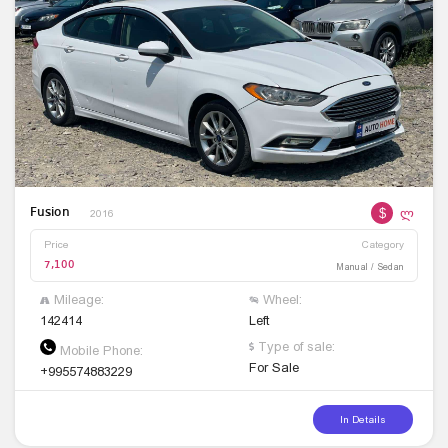
$
ლ
Fusion
2016
Price
Category
7,100
Manual / Sedan
Mileage:
Wheel:
142414
Left
Type of sale:
Mobile Phone:
For Sale
+995574883229
In Details