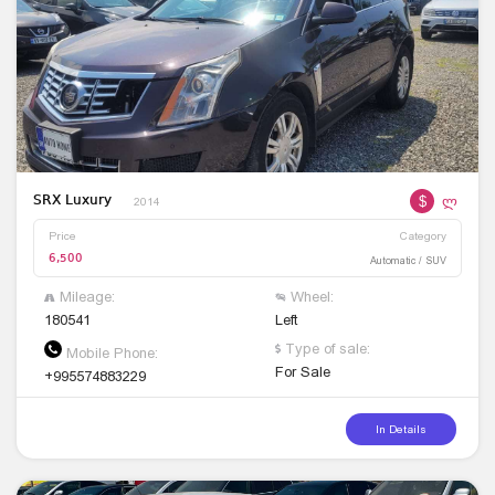
$
ლ
SRX Luxury
2014
Price
Category
6,500
Automatic / SUV
Mileage:
Wheel:
180541
Left
Type of sale:
Mobile Phone:
For Sale
+995574883229
In Details