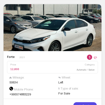
$
ლ
Forte
2021
Price
Category
12,800
Automatic / Sedan
Mileage:
Wheel:
50634
Left
Type of sale:
Mobile Phone:
For Sale
+995574883229