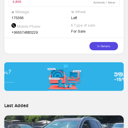
5,800
Automatic / Sedan
Mileage:
Wheel:
175366
Left
Type of sale:
Mobile Phone:
For Sale
+995574883229
In Details
Last Added