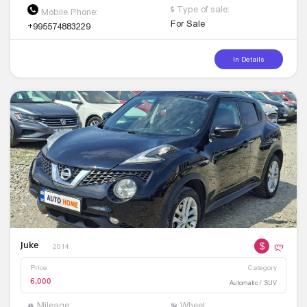
Type of sale:
Mobile Phone:
For Sale
+995574883229
In Details
$
ლ
Juke
2014
Price
Category
6,000
Automatic / SUV
Mileage:
Wheel: