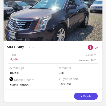
$
ლ
SRX Luxury
2014
Price
Category
6,500
Automatic / SUV
Mileage:
Wheel:
180541
Left
Type of sale:
Mobile Phone:
For Sale
+995574883229
In Details