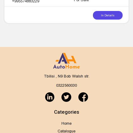
+995574883229
In Details
Tbilisi , N9 Bob Walsh str.
0322560030
Categories
Home
Catalogue