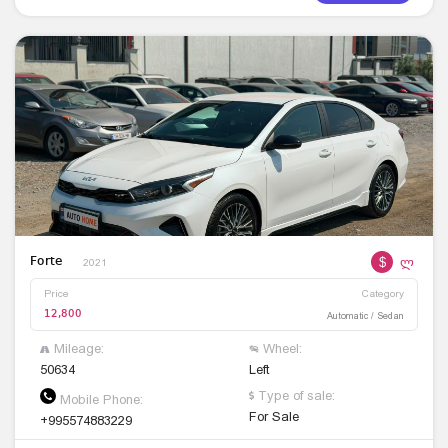
$
ლ
Forte
2021
Price
Category
12,800
Automatic / Sedan
Mileage:
Wheel:
50634
Left
Type of sale:
Mobile Phone:
For Sale
+995574883229