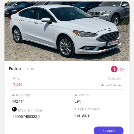
$
ლ
Fusion
2016
Price
Category
7,100
Manual / Sedan
Mileage:
Wheel:
142414
Left
Type of sale:
Mobile Phone:
For Sale
+995574883229
In Details