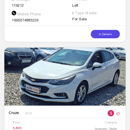
119212
Left
Type of sale:
Mobile Phone:
For Sale
+995574883229
In Details
$
ლ
Cruze
2016
Price
Category
5,800
Automatic / Sedan