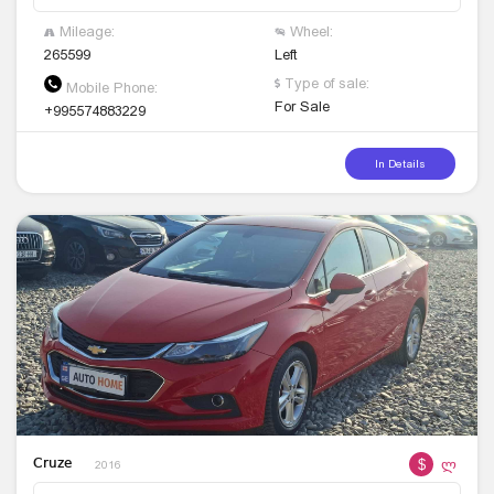
Mileage:
Wheel:
265599
Left
Type of sale:
Mobile Phone:
For Sale
+995574883229
In Details
$
ლ
Cruze
2016