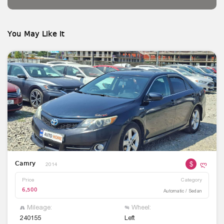
You May Like It
$
ლ
Camry
2014
Price
Category
6,500
Automatic / Sedan
Mileage:
Wheel:
240155
Left