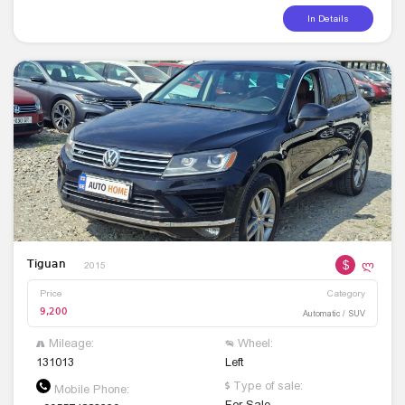
In Details
$
ლ
Tiguan
2015
Price
Category
9,200
Automatic / SUV
Mileage:
Wheel:
131013
Left
Type of sale:
Mobile Phone:
For Sale