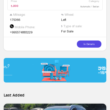
Price
Category
5,800
Automatic / Sedan
Mileage:
Wheel:
175366
Left
Type of sale:
Mobile Phone:
For Sale
+995574883229
In Details
Last Added