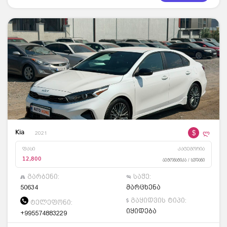
$
ლ
Kia
2021
ფასი
კატეგორია
12,800
ავტომატიკა / სედანი
გარბენი:
საჭე:
50634
მარცხენა
გაყიდვის ტიპი:
ტელეფონი:
იყიდება
+995574883229