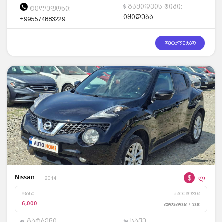
გაყიდვის ტიპი:
ტელეფონი:
იყიდება
+995574883229
დეტალურად
$
ლ
Nissan
2014
ფასი
კატეგორია
6,000
ავტომატიკა / ჯიპი
გარბენი:
საჭე: