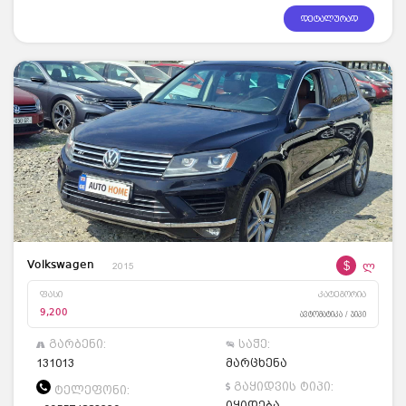
დეტალურად
$
ლ
Volkswagen
2015
ფასი
კატეგორია
9,200
ავტომატიკა / ჯიპი
გარბენი:
საჭე:
131013
მარცხენა
გაყიდვის ტიპი:
ტელეფონი:
იყიდება