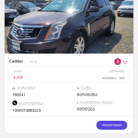
$
ლ
Cadilac
2014
ფასი
კატეგორია
6,500
ავტომატიკა / ჯიპი
გარბენი:
საჭე:
180541
მარცხენა
გაყიდვის ტიპი:
ტელეფონი:
იყიდება
+995574883229
დეტალურად