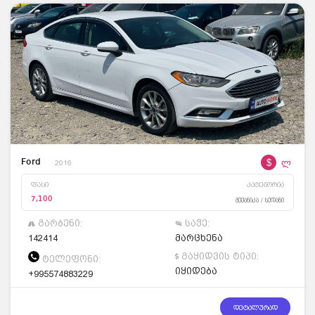
$
ლ
Ford
2016
ფასი
კატეგორია
7,100
მექანიკა / სედანი
გარბენი:
საჭე:
142414
მარცხენა
გაყიდვის ტიპი:
ტელეფონი:
იყიდება
+995574883229
დეტალურად