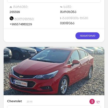
გარბენი:
საჭე:
265599
მარცხენა
გაყიდვის ტიპი:
ტელეფონი:
იყიდება
+995574883229
დეტალურად
$
ლ
Chevrolet
2016