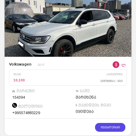
$
ლ
Volkswagen
2017
ფასი
კატეგორია
10,100
ავტომატიკა / ჯიპი
გარბენი:
საჭე:
154394
მარცხენა
გაყიდვის ტიპი:
ტელეფონი:
იყიდება
+995574883229
დეტალურად