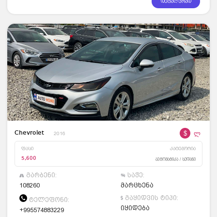
დეტალურად
$
ლ
Chevrolet
2016
ფასი
კატეგორია
5,600
ავტომატიკა / სედანი
გარბენი:
საჭე:
108260
მარცხენა
გაყიდვის ტიპი:
ტელეფონი:
იყიდება
+995574883229