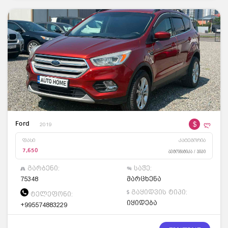
$
ლ
Ford
2019
ფასი
კატეგორია
7,650
ავტომატიკა / ჯიპი
გარბენი:
საჭე:
75348
მარცხენა
გაყიდვის ტიპი:
ტელეფონი:
იყიდება
+995574883229