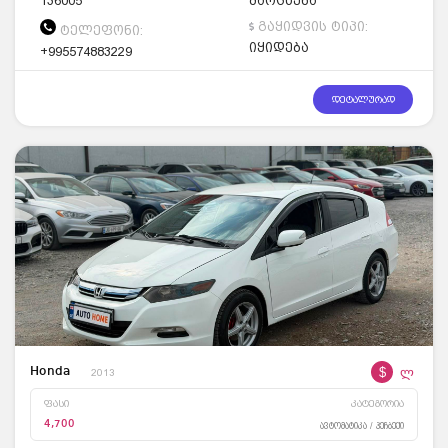
136005
მარცხენა
გაყიდვის ტიპი:
ტელეფონი:
იყიდება
+995574883229
დეტალურად
$
ლ
Honda
2013
ფასი
კატეგორია
4,700
ავტომატიკა / ჰეჩბექი