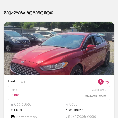
შეიძლება მოგეწონოთ
$
ლ
Ford
2014
ფასი
კატეგორია
6,000
ავტომატიკა / სედანი
გარბენი:
საჭე:
190678
მარცხენა
გაყიდვის ტიპი:
ტელეფონი: