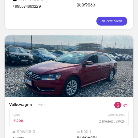
იყიდება
+995574883229
დეტალურად
$
ლ
Volkswagen
2015
ფასი
კატეგორია
6,200
ავტომატიკა / სედანი
გარბენი:
საჭე: