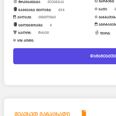
გარბენი:
მექანიკა
ტრანსმისია:
საჭე:
4X4
წამყვანი თვლები:
თბილისი
ქალაქი:
განბაჟებ
აირბაგებ
4
ცილინდრები:
ტყავი
სალონ:
ფერი:
VIN კოდი:
დამატებითი
შეავსეთ განაცხადი