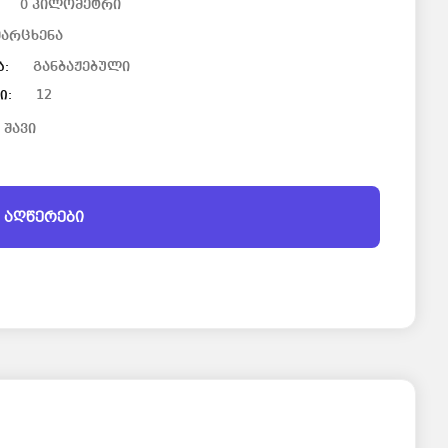
0 კილომეტრი
მარცხენა
განბაჟებული
ა:
12
ი:
შავი
 აღწერები