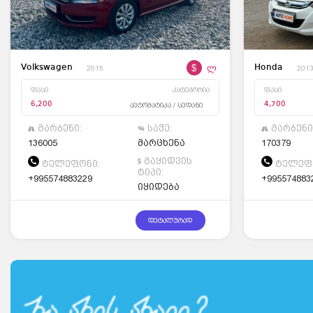
$
ლ
Volkswagen
Honda
2015
201
ფასი
კატეგორია
ფასი
ავტომატიკა / სედანი
6,200
4,700
გარბენი:
საჭე:
გარბენი
136005
მარცხენა
170379
გაყიდვის
ტელეფონი:
ტელეფო
ტიპი:
+995574883229
+995574883
იყიდება
დეტალურად