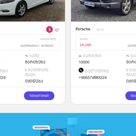
$
ლ
Porsche
3
2012
კატეგორია
ფასი
ავტომატიკა / ჰეჩბექი
ავტომ
10,200
:
საჭე:
გარბენი:
სა
მარცხენა
10000
მარ
გაყიდვის
გა
ნი:
ტელეფონი:
ტიპი:
ტიპი
229
+995574883229
იყიდება
იყი
დეტალურად
დე