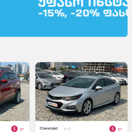
$
ლ
$
ლ
Chevrolet
2016