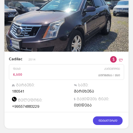
$
ლ
Cadilac
2014
ფასი
კატეგორია
6,500
ავტომატიკა / ჯიპი
გარბენი:
საჭე:
180541
მარცხენა
გაყიდვის ტიპი:
ტელეფონი:
იყიდება
+995574883229
დეტალურად