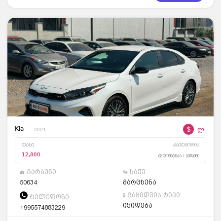
$
ლ
Kia
2021
ფასი
კატეგორია
12,800
ავტომატიკა / სედანი
გარბენი:
საჭე:
50634
მარცხენა
გაყიდვის ტიპი:
ტელეფონი:
იყიდება
+995574883229