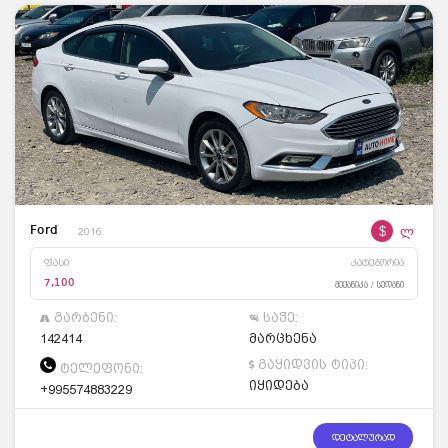
$
ლ
Ford
2016
ფასი
კატეგორია
7,100
მექანიკა / სედანი
გარბენი:
საჭე:
142414
მარცხენა
გაყიდვის ტიპი:
ტელეფონი:
იყიდება
+995574883229
დეტალურად