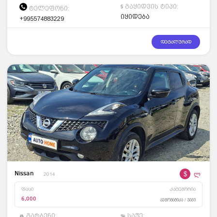
გაყიდვის ტიპი:
ტელეფონი:
იყიდება
+995574883229
დეტალურად
$
ლ
Nissan
2014
ფასი
კატეგორია
6,000
ავტომატიკა / ჯიპი
გარბენი:
საჭე: