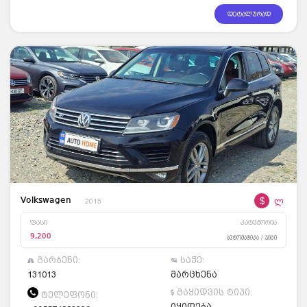
დეტალურად
$
ლ
Volkswagen
2015
ფასი
კატეგორია
9,200
ავტომატიკა / ჯიპი
გარბენი:
საჭე:
131013
მარცხენა
გაყიდვის ტიპი:
ტელეფონი:
იყიდება