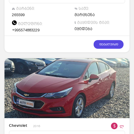
გარბენი:
საჭე:
265599
მარცხენა
გაყიდვის ტიპი:
ტელეფონი:
იყიდება
+995574883229
დეტალურად
$
ლ
Chevrolet
2016