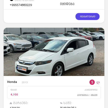
იყიდება
+995574883229
დეტალურად
$
ლ
Honda
2013
ფასი
კატეგორია
4,700
ავტომატიკა / ჰეჩბექი
გარბენი:
საჭე: