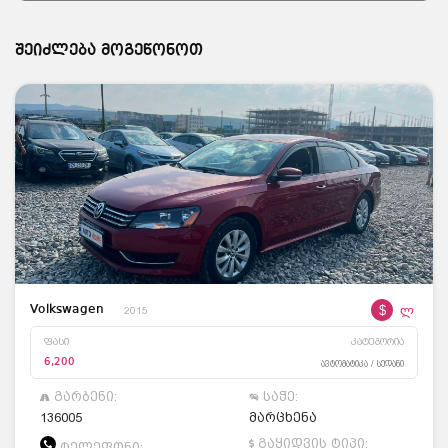
შეიძლება მოგეწონოთ
$
ლ
Volkswagen
2015
ფასი
კატეგორია
6,200
ავტომატიკა / სედანი
გარბენი:
საჭე:
136005
მარცხენა
გაყიდვის ტიპი:
ტელეფონი: