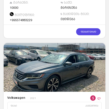
გარბენი:
საჭე:
10000
მარცხენა
გაყიდვის ტიპი:
ტელეფონი:
იყიდება
+995574883229
დეტალურად
$
ლ
Volkswagen
2021
ფასი
კატეგორია