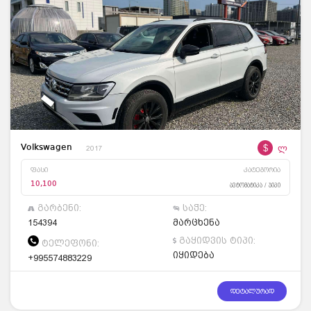
$
ლ
Volkswagen
2017
ფასი
კატეგორია
10,100
ავტომატიკა / ჯიპი
გარბენი:
საჭე:
154394
მარცხენა
გაყიდვის ტიპი:
ტელეფონი:
იყიდება
+995574883229
დეტალურად