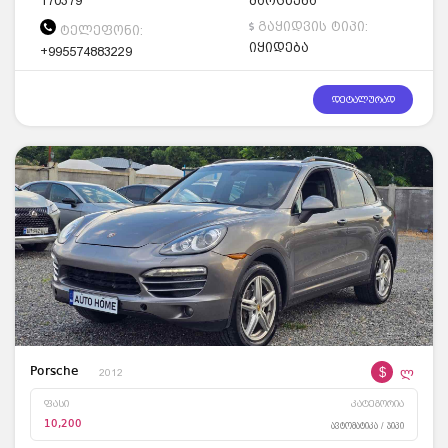
170379
მარცხენა
გაყიდვის ტიპი:
ტელეფონი:
იყიდება
+995574883229
დეტალურად
$
ლ
Porsche
2012
ფასი
კატეგორია
10,200
ავტომატიკა / ჯიპი