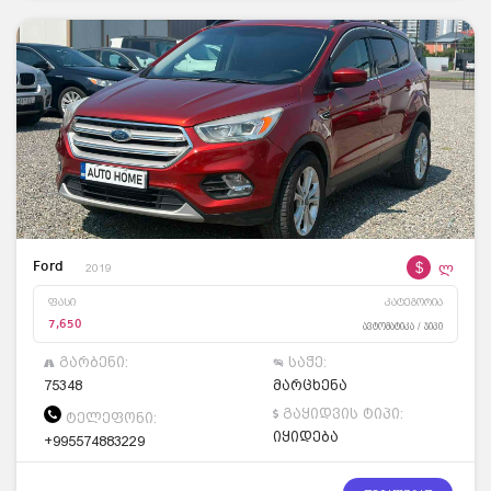
$
ლ
Ford
2019
ფასი
კატეგორია
7,650
ავტომატიკა / ჯიპი
გარბენი:
საჭე:
75348
მარცხენა
გაყიდვის ტიპი:
ტელეფონი:
იყიდება
+995574883229