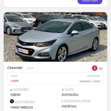
დეტალურად
$
ლ
Chevrolet
2016
ფასი
კატეგორია
5,600
ავტომატიკა / სედანი
გარბენი:
საჭე:
108260
მარცხენა
გაყიდვის ტიპი:
ტელეფონი:
იყიდება
+995574883229