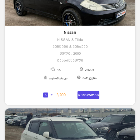
Nissan
NISSAN & Tiida
ბენზინი & ჰეჩბექი
წელი : 2005
განბაჟებული
1.5
266673
მარჯვენა
ავტომატიკა
3,200
$
₾
დეტალურად