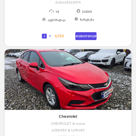
განბაჟებული
1.8
223000
მარცხენა
ავტომატიკა
6,150
$
₾
დეტალურად
Chevrolet
CHEVROLET & cruze
ბენზინი & სედანი