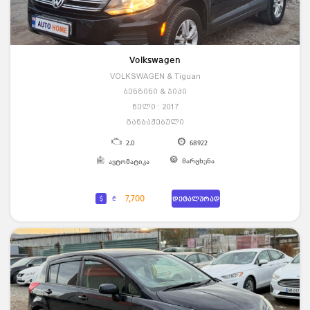
Volkswagen
VOLKSWAGEN & Tiguan
ბენზინი & ჯიპი
წელი : 2017
განბაჟებული
2.0
68922
მარცხენა
ავტომატიკა
7,700
$
₾
დეტალურად