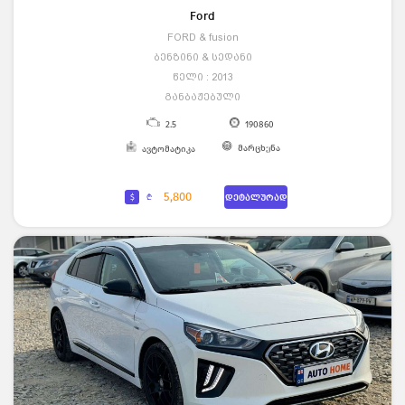
Ford
FORD & fusion
ბენზინი & სედანი
წელი : 2013
განბაჟებული
2.5
190860
მარცხენა
ავტომატიკა
5,800
$
₾
დეტალურად