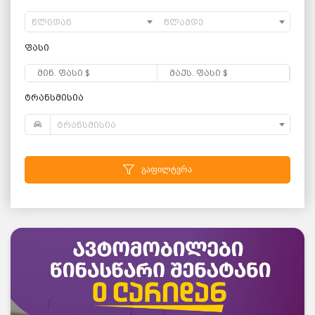
წლიდან
წლამდე
ფასი
ტრანსმისია
ტრანსმისია
გაფილტვრა