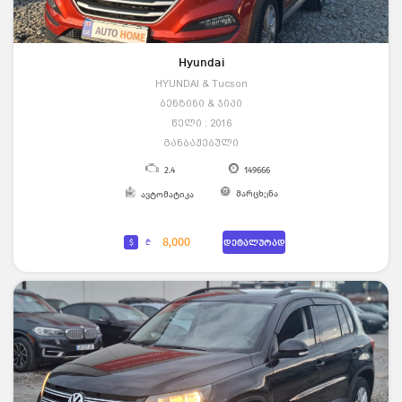
Hyundai
HYUNDAI & Tucson
ბენზინი & ჯიპი
წელი : 2016
განბაჟებული
2.4
149666
მარცხენა
ავტომატიკა
8,000
$
₾
დეტალურად