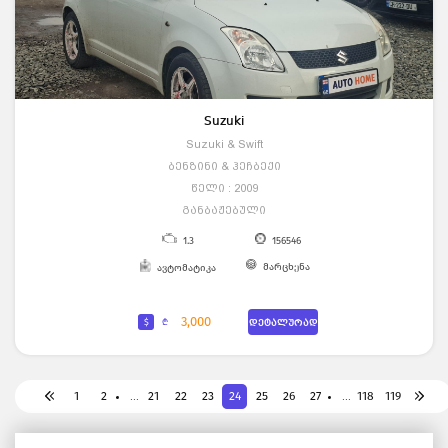
Suzuki
Suzuki & Swift
ბენზინი & ჰეჩბექი
წელი : 2009
განბაჟებული
1.3
156546
მარცხენა
ავტომატიკა
3,000
$
₾
დეტალურად
1
2
21
22
23
24
25
26
27
118
119
...
...