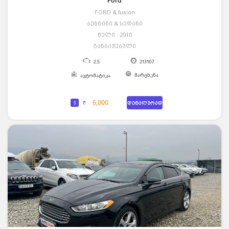
Ford
FORD & fusion
ბენზინი & სედანი
წელი : 2015
განბაჟებული
2.5
213107
მარცხენა
ავტომატიკა
6,000
$
₾
დეტალურად