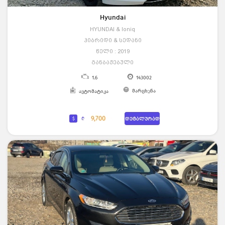
Hyundai
HYUNDAI & Ioniq
ჰიბრიდი & სედანი
წელი : 2019
განბაჟებული
1.6
143002
მარცხენა
ავტომატიკა
9,700
$
₾
დეტალურად