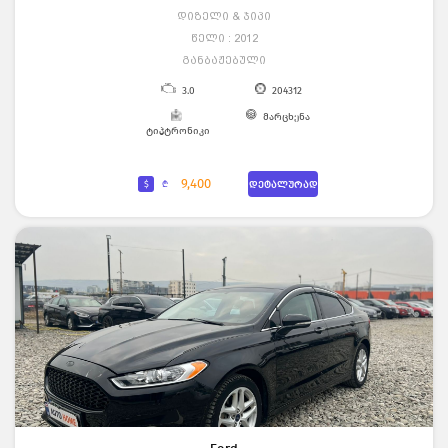
დიზელი & ჯიპი
წელი : 2012
განბაჟებული
3.0
204312
მარცხენა
ტიპტრონიკი
9,400
$
₾
დეტალურად