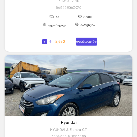
წელი : 2016
განბაჟებული
1.4
87400
მარცხენა
ავტომატიკა
5,650
$
₾
დეტალურად
Hyundai
HYUNDAI & Elantra GT
ბენზინი & ჰეჩბექი