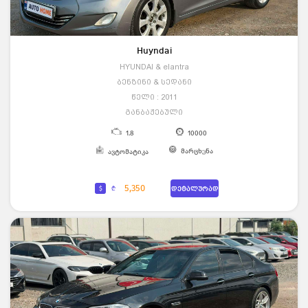
Huyndai
HYUNDAI & elantra
ბენზინი & სედანი
წელი : 2011
განბაჟებული
1.8
10000
მარცხენა
ავტომატიკა
5,350
$
₾
დეტალურად