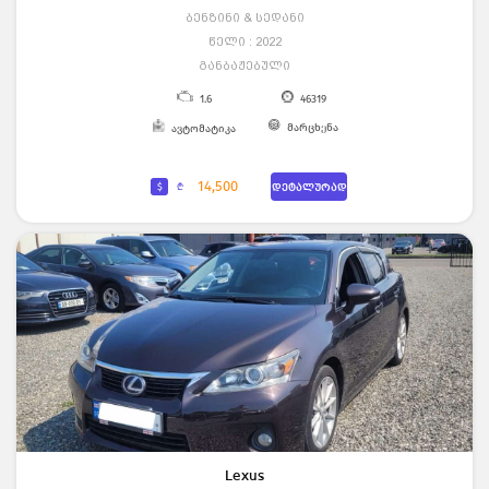
ბენზინი & სედანი
წელი : 2022
განბაჟებული
1.6
46319
მარცხენა
ავტომატიკა
14,500
$
₾
დეტალურად
Lexus