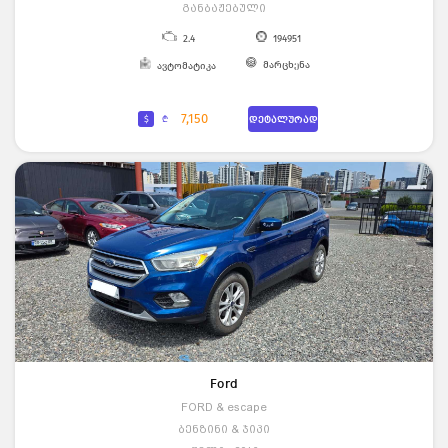
განბაჟებული
2.4
194951
მარცხენა
ავტომატიკა
7,150
$
₾
დეტალურად
Ford
FORD & escape
ბენზინი & ჯიპი