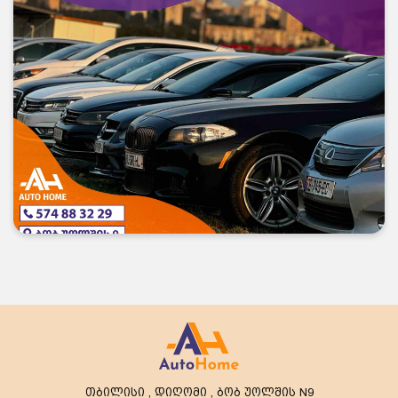
თბილისი , დიღომი , ბობ უოლშის N9