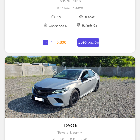
წელი : 2016
განბაჟებული
1.5
189007
მარცხენა
ავტომატიკა
6,800
$
₾
დეტალურად
Toyota
Toyota & camry
ბენზინი & სედანი