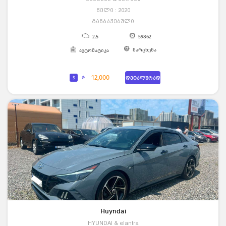
წელი : 2020
განბაჟებული
2.5
59862
მარცხენა
ავტომატიკა
12,000
$
₾
დეტალურად
Huyndai
HYUNDAI & elantra