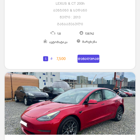
LEXUS & CT 200h
ბენზინი & სედანი
წელი : 2013
განბაჟებული
1.8
138742
მარცხენა
ავტომატიკა
7,500
$
₾
დეტალურად