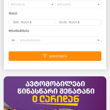
წლიდან
წლამდე
ფასი
ტრანსმისია
ტრანსმისია
გაფილტვრა