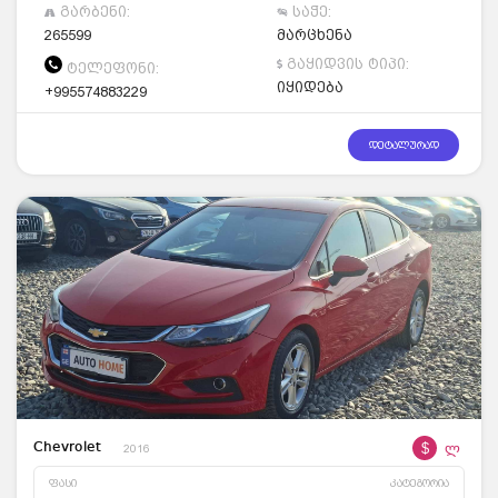
გარბენი:
საჭე:
265599
მარცხენა
გაყიდვის ტიპი:
ტელეფონი:
იყიდება
+995574883229
დეტალურად
$
ლ
Chevrolet
2016
ფასი
კატეგორია