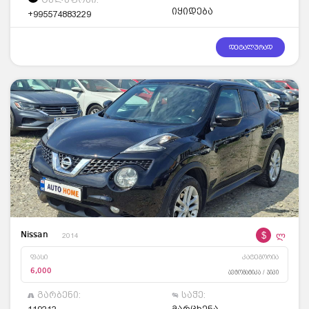
იყიდება
+995574883229
დეტალურად
$
ლ
Nissan
2014
ფასი
კატეგორია
6,000
ავტომატიკა / ჯიპი
გარბენი:
საჭე: