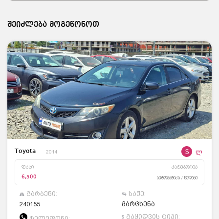
შეიძლება მოგეწონოთ
$
ლ
Toyota
2014
ფასი
კატეგორია
6,500
ავტომატიკა / სედანი
გარბენი:
საჭე:
240155
მარცხენა
გაყიდვის ტიპი:
ტელეფონი: