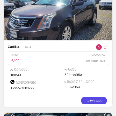
$
ლ
Cadilac
2014
ფასი
კატეგორია
6,500
ავტომატიკა / ჯიპი
გარბენი:
საჭე:
180541
მარცხენა
გაყიდვის ტიპი:
ტელეფონი:
იყიდება
+995574883229
დეტალურად