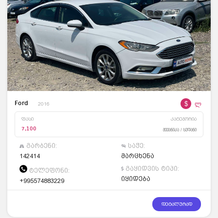
$
ლ
Ford
2016
ფასი
კატეგორია
7,100
მექანიკა / სედანი
გარბენი:
საჭე:
142414
მარცხენა
გაყიდვის ტიპი:
ტელეფონი:
იყიდება
+995574883229
დეტალურად