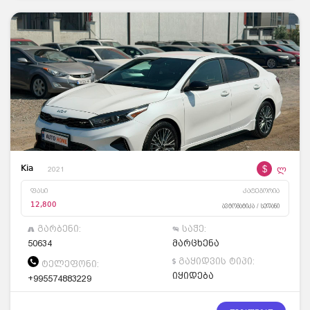
$
ლ
Kia
2021
ფასი
კატეგორია
12,800
ავტომატიკა / სედანი
გარბენი:
საჭე:
50634
მარცხენა
გაყიდვის ტიპი:
ტელეფონი:
იყიდება
+995574883229