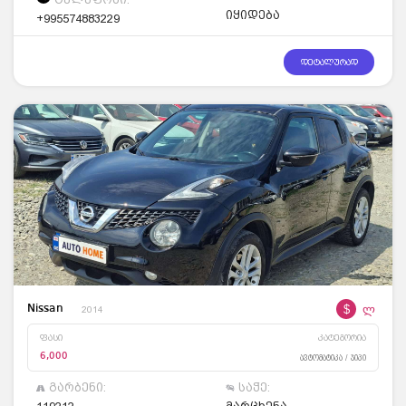
იყიდება
+995574883229
დეტალურად
$
ლ
Nissan
2014
ფასი
კატეგორია
6,000
ავტომატიკა / ჯიპი
გარბენი:
საჭე: