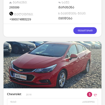
გარბენი:
საჭე:
265599
მარცხენა
გაყიდვის ტიპი:
ტელეფონი:
იყიდება
+995574883229
დეტალურად
$
ლ
Chevrolet
2016
ფასი
კატეგორია