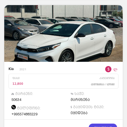
$
ლ
Kia
2021
ფასი
კატეგორია
12,800
ავტომატიკა / სედანი
გარბენი:
საჭე:
50634
მარცხენა
გაყიდვის ტიპი:
ტელეფონი:
იყიდება
+995574883229