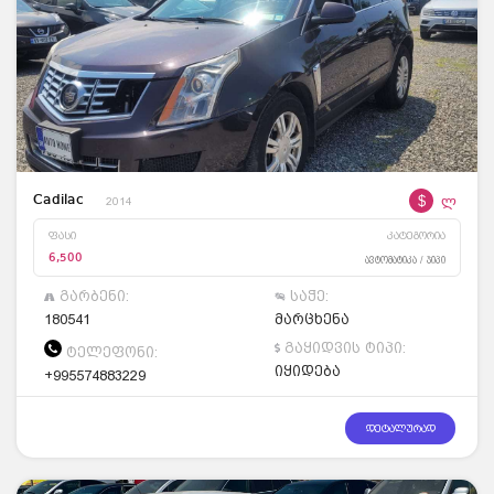
$
ლ
Cadilac
2014
ფასი
კატეგორია
6,500
ავტომატიკა / ჯიპი
გარბენი:
საჭე:
180541
მარცხენა
გაყიდვის ტიპი:
ტელეფონი:
იყიდება
+995574883229
დეტალურად