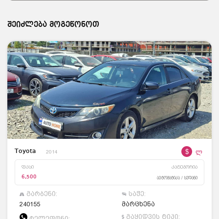
შეიძლება მოგეწონოთ
$
ლ
Toyota
2014
ფასი
კატეგორია
6,500
ავტომატიკა / სედანი
გარბენი:
საჭე:
240155
მარცხენა
გაყიდვის ტიპი:
ტელეფონი: