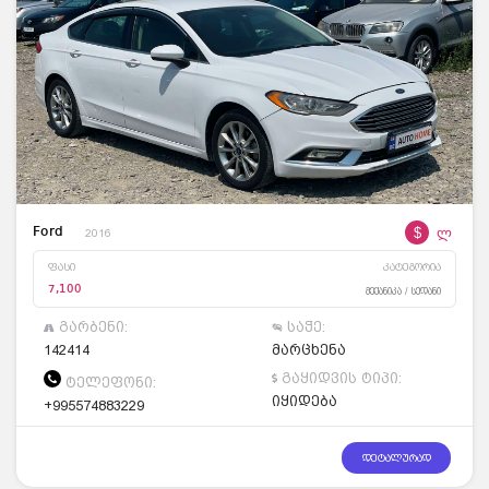
$
ლ
Ford
2016
ფასი
კატეგორია
7,100
მექანიკა / სედანი
გარბენი:
საჭე:
142414
მარცხენა
გაყიდვის ტიპი:
ტელეფონი:
იყიდება
+995574883229
დეტალურად