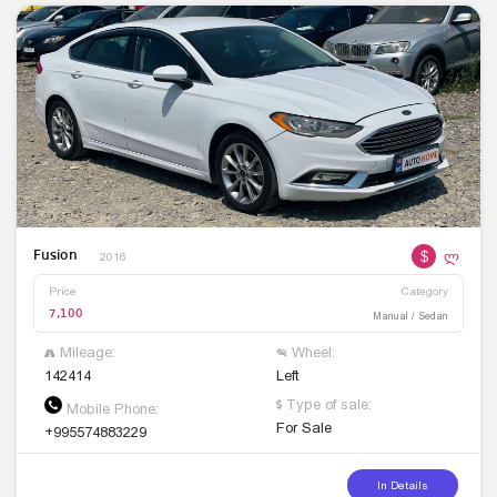
$
ლ
Fusion
2016
Price
Category
7,100
Manual / Sedan
Mileage:
Wheel:
142414
Left
Type of sale:
Mobile Phone:
For Sale
+995574883229
In Details