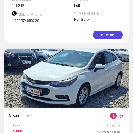
119212
Left
Type of sale:
Mobile Phone:
For Sale
+995574883229
In Details
$
ლ
Cruze
2016
Price
Category
5,800
Automatic / Sedan