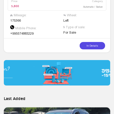
Price
Category
5,800
Automatic / Sedan
Mileage:
Wheel:
175366
Left
Type of sale:
Mobile Phone:
For Sale
+995574883229
In Details
Last Added