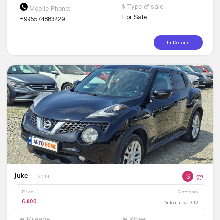
Type of sale:
Mobile Phone:
For Sale
+995574883229
In Details
$
ლ
Juke
2014
Price
Category
6,000
Automatic / SUV
Mileage:
Wheel: