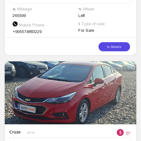
Mileage:
Wheel:
265599
Left
Type of sale:
Mobile Phone:
For Sale
+995574883229
In Details
$
ლ
Cruze
2016