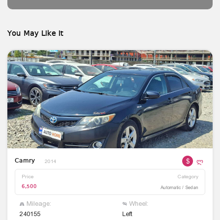
You May Like It
$
ლ
Camry
2014
Price
Category
6,500
Automatic / Sedan
Mileage:
Wheel:
240155
Left