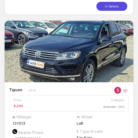
In Details
$
ლ
Tiguan
2015
Price
Category
9,200
Automatic / SUV
Mileage:
Wheel:
131013
Left
Type of sale:
Mobile Phone:
For Sale