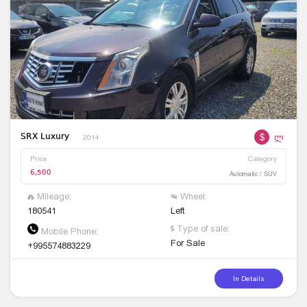
$
ლ
SRX Luxury
2014
Price
Category
6,500
Automatic / SUV
Mileage:
Wheel:
180541
Left
Type of sale:
Mobile Phone:
For Sale
+995574883229
In Details