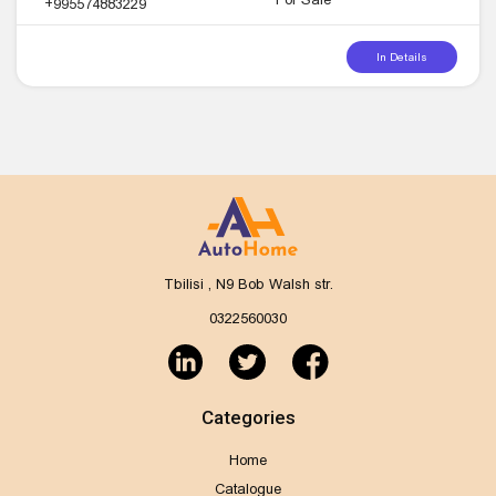
+995574883229
In Details
Tbilisi , N9 Bob Walsh str.
0322560030
Categories
Home
Catalogue