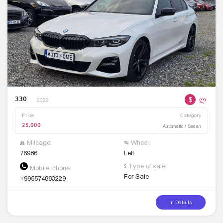
$
ლ
330
2022
Price
Category
25,000
Automatic / Sedan
Mileage:
Wheel:
76986
Left
Type of sale:
Mobile Phone:
For Sale
+995574883229
In Details