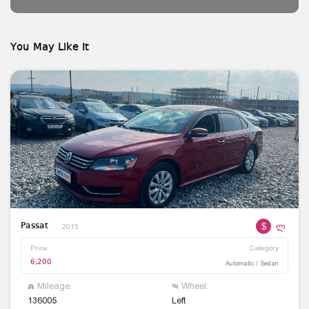
You May Like It
$
ლ
Passat
2015
Price
Category
6,200
Automatic / Sedan
Mileage:
Wheel:
136005
Left