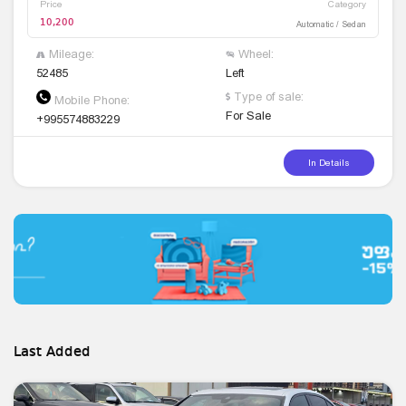
Price
Category
10,200
Automatic / Sedan
Mileage:
Wheel:
52485
Left
Type of sale:
Mobile Phone:
For Sale
+995574883229
In Details
Last Added