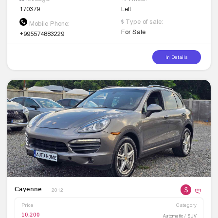
170379
Left
Type of sale:
Mobile Phone:
For Sale
+995574883229
In Details
$
ლ
Cayenne
2012
Price
Category
10,200
Automatic / SUV