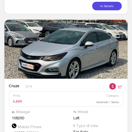
In Details
$
ლ
Cruze
2016
Price
Category
5,600
Automatic / Sedan
Mileage:
Wheel:
108260
Left
Type of sale:
Mobile Phone:
For Sale