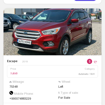
$
ლ
Escape
2019
Price
Category
7,650
Automatic / SUV
Mileage:
Wheel:
75348
Left
Type of sale:
Mobile Phone:
For Sale
+995574883229