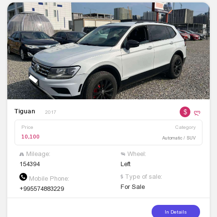
$
ლ
Tiguan
2017
Price
Category
10,100
Automatic / SUV
Mileage:
Wheel:
154394
Left
Type of sale:
Mobile Phone:
For Sale
+995574883229
In Details