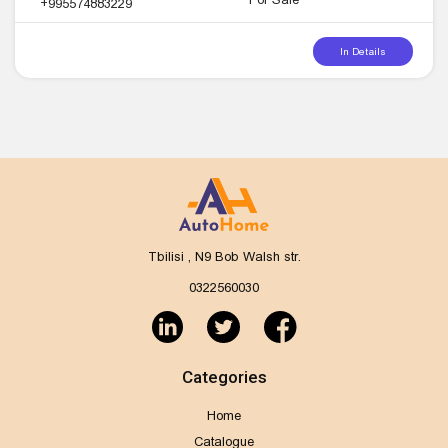
+995574883229
In Details
Tbilisi , N9 Bob Walsh str.
0322560030
Categories
Home
Catalogue