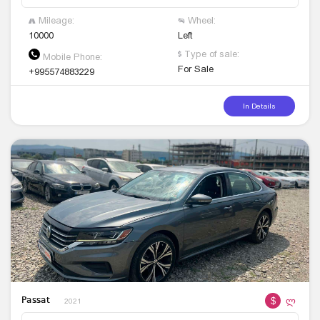
Mileage:
Wheel:
10000
Left
Type of sale:
Mobile Phone:
For Sale
+995574883229
In Details
$
ლ
Passat
2021