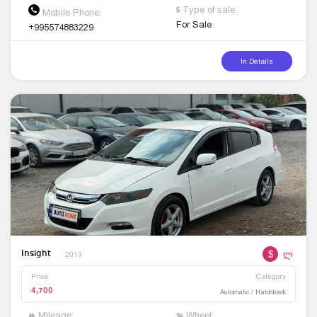
Type of sale:
Mobile Phone:
For Sale
+995574883229
In Details
$
ლ
Insight
2013
Price
Category
4,700
Automatic / Hatchback
Mileage:
Wheel: