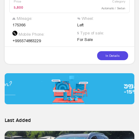
Price
Category
5,800
Automatic / Sedan
Mileage:
Wheel:
175366
Left
Type of sale:
Mobile Phone:
For Sale
+995574883229
In Details
Last Added