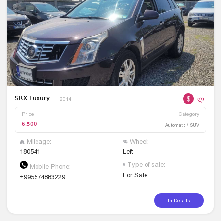
$
ლ
SRX Luxury
2014
Price
Category
6,500
Automatic / SUV
Mileage:
Wheel:
180541
Left
Type of sale:
Mobile Phone:
For Sale
+995574883229
In Details