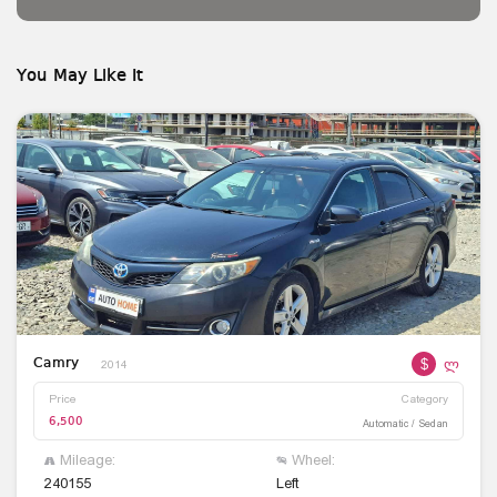
You May Like It
$
ლ
Camry
2014
Price
Category
6,500
Automatic / Sedan
Mileage:
Wheel:
240155
Left