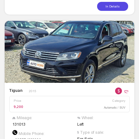
In Details
$
ლ
Tiguan
2015
Price
Category
9,200
Automatic / SUV
Mileage:
Wheel:
131013
Left
Type of sale:
Mobile Phone:
For Sale