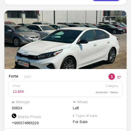
$
ლ
Forte
2021
Price
Category
12,800
Automatic / Sedan
Mileage:
Wheel:
50634
Left
Type of sale:
Mobile Phone:
For Sale
+995574883229