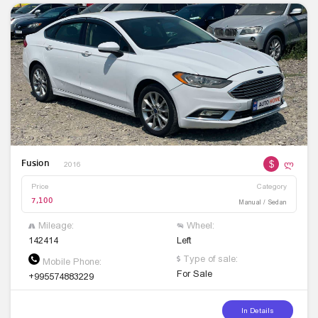
$
ლ
Fusion
2016
Price
Category
7,100
Manual / Sedan
Mileage:
Wheel:
142414
Left
Type of sale:
Mobile Phone:
For Sale
+995574883229
In Details