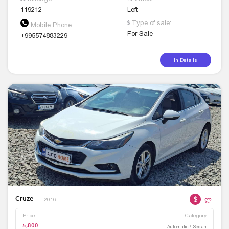
119212
Left
Type of sale:
Mobile Phone:
For Sale
+995574883229
In Details
$
ლ
Cruze
2016
Price
Category
5,800
Automatic / Sedan