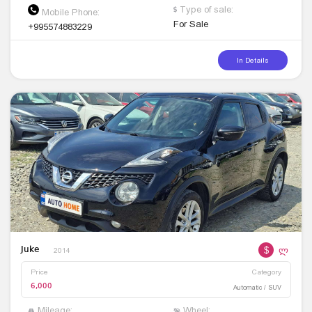
Type of sale:
Mobile Phone:
For Sale
+995574883229
In Details
$
ლ
Juke
2014
Price
Category
6,000
Automatic / SUV
Mileage:
Wheel: