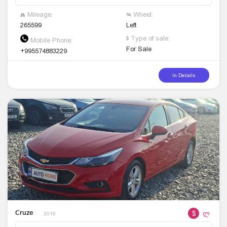
Mileage:
Wheel:
265599
Left
Type of sale:
Mobile Phone:
For Sale
+995574883229
In Details
$
ლ
Cruze
2016