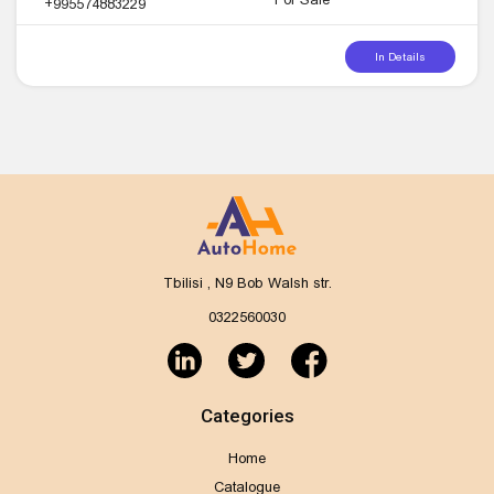
+995574883229
In Details
Tbilisi , N9 Bob Walsh str.
0322560030
Categories
Home
Catalogue